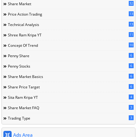
32
Share Market
13
Price Action Trading
13
Technical Analysis
11
Shree Ram Kripa YT
10
Concept Of Trend
6
Penny Share
6
Penny Stocks
6
Share Market Basics
6
Share Price Target
4
Sita Ram Kripa YT
3
Share Market FAQ
3
Trading Type
Ads Area