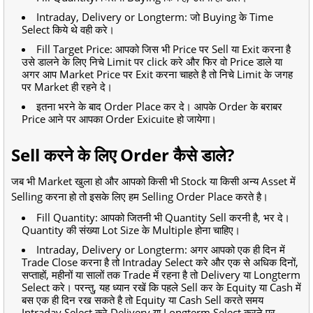
Intraday, Delivery or Longterm: जो Buying के Time
Select किये थे वही करे।
Fill Target Price: आपको जिस भी Price पर Sell या Exit करना है
उसे डालने के लिए निचे Limit पर click करे और फिर वो Price डाले या
अगर आप Market Price पर Exit करना चाहते है तो निचे Limit के जगह
पर Market ही रहने दे।
इतना भरने के बाद Order Place कर दे। आपके Order के बराबर
Price आने पर आपका Order Exicuite हो जायेगा।
Sell करने के लिए Order कैसे डाले?
जब भी Market खुला हो और आपको किसी भी Stock या किसी अन्य Asset में
Selling करना हो तो इसके लिए हम Selling Order Place करते है।
Fill Quantity: आपको जितनी भी Quantity Sell करनी है, भर दे।
Quantity की संख्या Lot Size के Multiple होना चाहिए।
Intraday, Delivery or Longterm: अगर आपको एक ही दिन में
Trade Close करना है तो Intraday Select करे और एक से अधिक दिनों,
सप्ताहों, महीनों या सालों तक Trade में रहना है तो Delivery या Longterm
Select करे। परन्तु, यह ध्यान रखें कि पहले Sell कर के Equity या Cash में
बस एक ही दिन रख सकते है तो Equity या Cash Sell करते समय
Intraday Select करे Delivery या Longterm Select करने पर